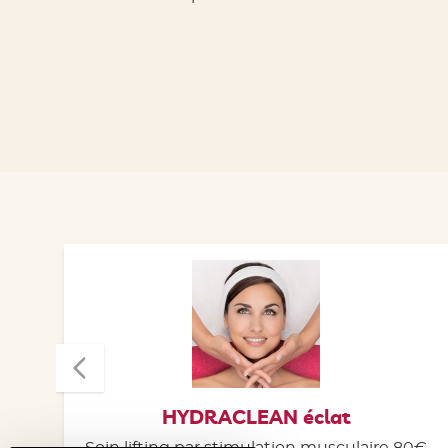
HYDRACLEAN éclat
0€
Soin lifting par stimulation musculaire 80€