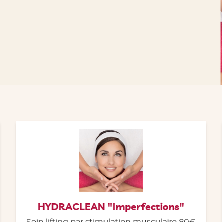
HYDRACLEAN "Imperfections"
Soin lifting par stimulation musculaire 80€